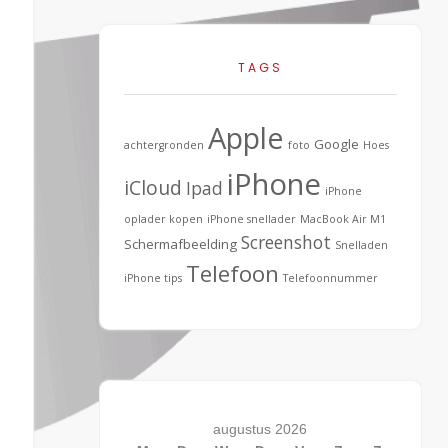
TAGS
Apple
Google
achtergronden
foto
Hoes
iPhone
iCloud
Ipad
iPhone
oplader kopen
iPhone snellader
MacBook Air M1
Screenshot
Schermafbeelding
Snelladen
Telefoon
iPhone tips
Telefoonnummer
augustus 2026