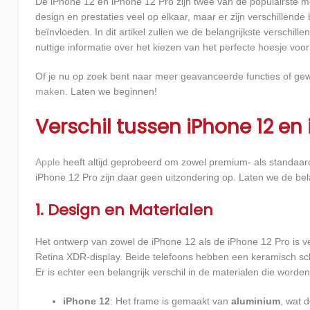
De iPhone 12 en iPhone 12 Pro zijn twee van de populairste mod
design en prestaties veel op elkaar, maar er zijn verschillende
beïnvloeden. In dit artikel zullen we de belangrijkste verschil
nuttige informatie over het kiezen van het perfecte hoesje voo
Of je nu op zoek bent naar meer geavanceerde functies of gew
maken
. Laten we beginnen!
Verschil tussen iPhone 12 en 
Apple
heeft altijd geprobeerd om zowel premium- als standaard
iPhone 12 Pro zijn daar geen uitzondering op. Laten we de belang
1. Design en Materialen
Het ontwerp van zowel de iPhone 12 als de iPhone 12 Pro is ve
Retina XDR-display. Beide telefoons hebben een keramisch sc
Er is echter een belangrijk verschil in de materialen die worden
iPhone 12
: Het frame is gemaakt van
aluminium
, wat d