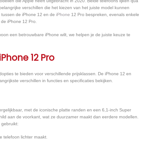
ellen die Apple heeft uitgebracht in 2020. Beide telefoons lijken qua
 belangrijke verschillen die het kiezen van het juiste model kunnen
len tussen de iPhone 12 en de
iPhone
12 Pro bespreken, evenals enkele
r de iPhone 12 Pro.
oon een betrouwbare iPhone wilt, we helpen je de juiste keuze te
iPhone 12 Pro
opties te bieden voor verschillende prijsklassen. De iPhone 12 en
rijkste verschillen in functies en specificaties bekijken.
rgelijkbaar, met de iconische platte randen en een 6,1-inch Super
hild aan de voorkant, wat ze duurzamer maakt dan eerdere modellen.
 gebruikt:
e telefoon lichter maakt.