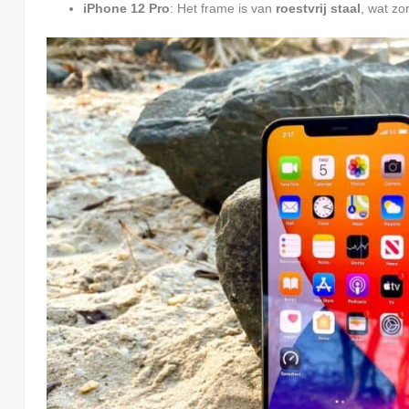
iPhone 12 Pro
: Het frame is van
roestvrij staal
, wat zo