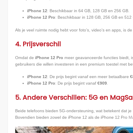
iPhone 12
: Beschikbaar in 64 GB, 128 GB en 256 GB.
iPhone 12 Pro
: Beschikbaar in 128 GB, 256 GB en 512
Als je veel ruimte nodig hebt voor foto’s, video’s en apps, is
4. Prijsverschil
Omdat de
iPhone 12 Pro
meer geavanceerde functies biedt, i
gebruikers die willen investeren in een premium toestel met 
iPhone 12
: De prijs begint vanaf een meer betaalbare
€
iPhone 12 Pro
: De prijs begint vanaf
€909
.
5. Andere Verschillen: 5G en MagSa
Beide telefoons bieden 5G-ondersteuning, wat betekent dat je 
Bovendien bieden zowel de iPhone 12 als de iPhone 12 Pro
M