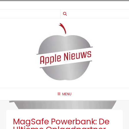
Ga
naar
de
inhoud
MENU
MagSafe Powerbank: De