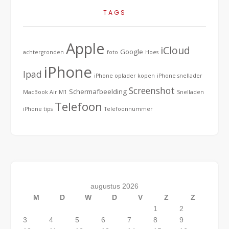
TAGS
Apple
iCloud
Google
achtergronden
foto
Hoes
iPhone
Ipad
iPhone oplader kopen
iPhone snellader
Screenshot
Schermafbeelding
MacBook Air M1
Snelladen
Telefoon
iPhone tips
Telefoonnummer
augustus 2026
M
D
W
D
V
Z
Z
1
2
3
4
5
6
7
8
9