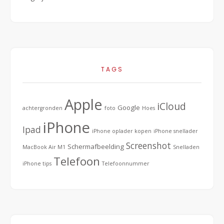
TAGS
Apple
iCloud
Google
achtergronden
foto
Hoes
iPhone
Ipad
iPhone oplader kopen
iPhone snellader
Screenshot
Schermafbeelding
MacBook Air M1
Snelladen
Telefoon
iPhone tips
Telefoonnummer