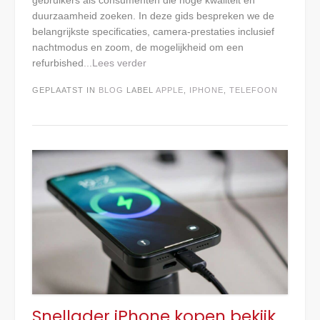
gebruikers als consumenten die hoge kwaliteit en
duurzaamheid zoeken. In deze gids bespreken we de
belangrijkste specificaties, camera‑prestaties inclusief
nachtmodus en zoom, de mogelijkheid om een
refurbished
...Lees verder
GEPLAATST IN
BLOG
LABEL
APPLE
,
IPHONE
,
TELEFOON
Snellader iPhone kopen bekijk