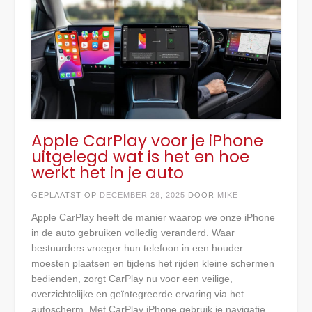
Apple CarPlay voor je iPhone
uitgelegd wat is het en hoe
werkt het in je auto
GEPLAATST OP
DECEMBER 28, 2025
DOOR
MIKE
Apple CarPlay heeft de manier waarop we onze iPhone
in de auto gebruiken volledig veranderd. Waar
bestuurders vroeger hun telefoon in een houder
moesten plaatsen en tijdens het rijden kleine schermen
bedienden, zorgt CarPlay nu voor een veilige,
overzichtelijke en geïntegreerde ervaring via het
autoscherm. Met CarPlay iPhone gebruik je navigatie,