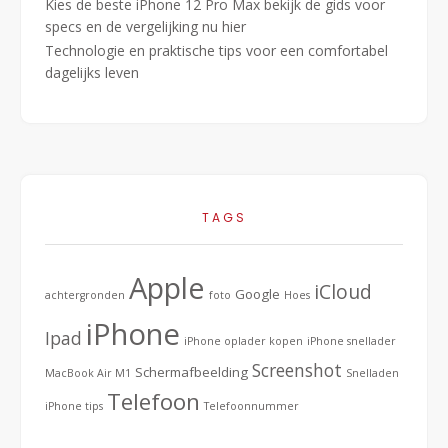
Kies de beste iPhone 12 Pro Max bekijk de gids voor
specs en de vergelijking nu hier
Technologie en praktische tips voor een comfortabel
dagelijks leven
TAGS
Apple
iCloud
Google
achtergronden
foto
Hoes
iPhone
Ipad
iPhone oplader kopen
iPhone snellader
Screenshot
Schermafbeelding
MacBook Air M1
Snelladen
Telefoon
iPhone tips
Telefoonnummer