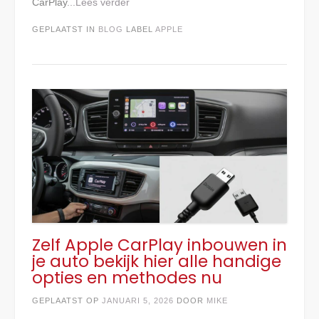
CarPlay
...Lees verder
GEPLAATST IN
BLOG
LABEL
APPLE
Zelf Apple CarPlay inbouwen in
je auto bekijk hier alle handige
opties en methodes nu
GEPLAATST OP
JANUARI 5, 2026
DOOR
MIKE