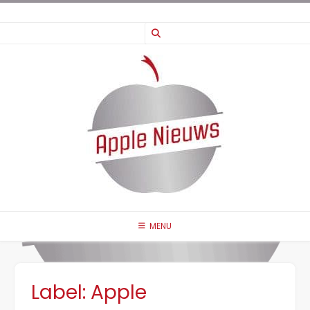
Ga
naar
de
inhoud
MENU
Label:
Apple