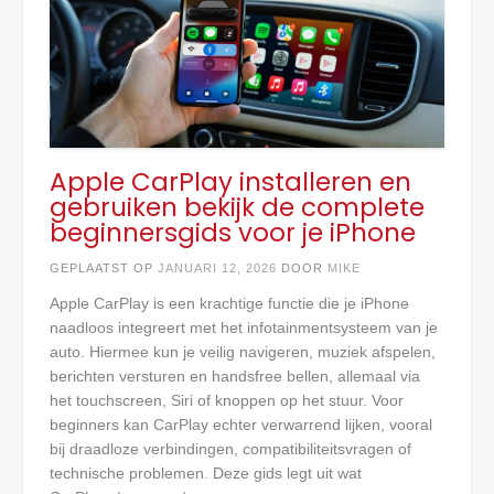
Apple CarPlay installeren en
gebruiken bekijk de complete
beginnersgids voor je iPhone
GEPLAATST OP
JANUARI 12, 2026
DOOR
MIKE
Apple CarPlay is een krachtige functie die je iPhone
naadloos integreert met het infotainmentsysteem van je
auto. Hiermee kun je veilig navigeren, muziek afspelen,
berichten versturen en handsfree bellen, allemaal via
het touchscreen, Siri of knoppen op het stuur. Voor
beginners kan CarPlay echter verwarrend lijken, vooral
bij draadloze verbindingen, compatibiliteitsvragen of
technische problemen. Deze gids legt uit wat