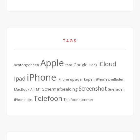
TAGS
Apple
iCloud
Google
achtergronden
foto
Hoes
iPhone
Ipad
iPhone oplader kopen
iPhone snellader
Screenshot
Schermafbeelding
MacBook Air M1
Snelladen
Telefoon
iPhone tips
Telefoonnummer