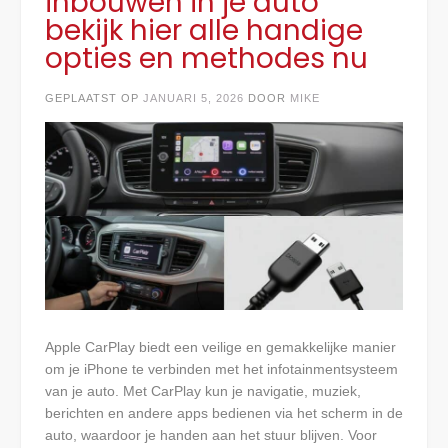
inbouwen in je auto
bekijk hier alle handige
opties en methodes nu
GEPLAATST OP
JANUARI 5, 2026
DOOR
MIKE
Apple CarPlay biedt een veilige en gemakkelijke manier
om je iPhone te verbinden met het infotainmentsysteem
van je auto. Met CarPlay kun je navigatie, muziek,
berichten en andere apps bedienen via het scherm in de
auto, waardoor je handen aan het stuur blijven. Voor