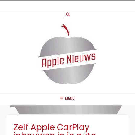
Ga
naar
de
inhoud
MENU
Zelf Apple CarPlay